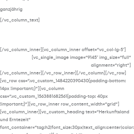
ganzjährig
[/vc_column_text]
[/vc_column_inner][vc_column_inner offset=“vc_col-lg-5″]
[vc_single_image image=“9145″ img_size=“full“
alignment=“right“]
[/vc_column_inner][/vc_row_inner][/vc_column][/vc_row]
[vc_row css=“.vc_custom_1484220390430{padding-bottom:
14px !important;}“][vc_column
css=“.vc_custom_1563881682561{padding-top: 40px
!important;}“][vc_row_inner row_content_width=“grid“]
[vc_column_inner][vc_custom_heading text=“Herkunftsland
und Erntezeit“
font_container=“tag:h2|font_size:30px|text_align:center|colo