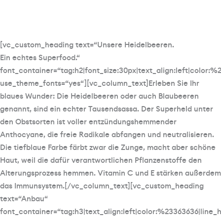
[vc_custom_heading text=“Unsere Heidelbeeren.
Ein echtes Superfood.“
font_container=“tag:h2|font_size:30px|text_align:left|color:
use_theme_fonts=“yes“][vc_column_text]Erleben Sie Ihr
blaues Wunder: Die Heidelbeeren oder auch Blaubeeren
genannt, sind ein echter Tausendsassa. Der Superheld unter
den Obstsorten ist voller entzündungshemmender
Anthocyane, die freie Radikale abfangen und neutralisieren.
Die tiefblaue Farbe färbt zwar die Zunge, macht aber schöne
Haut, weil die dafür verantwortlichen Pflanzenstoffe den
Alterungsprozess hemmen. Vitamin C und E stärken außerdem
das Immunsystem.[/vc_column_text][vc_custom_heading
text=“Anbau“
font_container=“tag:h3|text_align:left|color:%23363636|line_