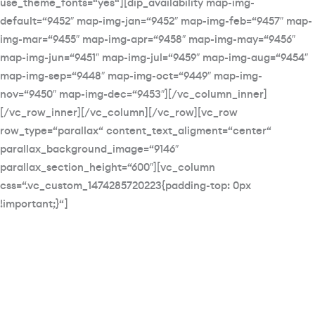
use_theme_fonts=“yes“][dip_availability map-img-
default=“9452″ map-img-jan=“9452″ map-img-feb=“9457″ map-
img-mar=“9455″ map-img-apr=“9458″ map-img-may=“9456″
map-img-jun=“9451″ map-img-jul=“9459″ map-img-aug=“9454″
map-img-sep=“9448″ map-img-oct=“9449″ map-img-
nov=“9450″ map-img-dec=“9453″][/vc_column_inner]
[/vc_row_inner][/vc_column][/vc_row][vc_row
row_type=“parallax“ content_text_aligment=“center“
parallax_background_image=“9146″
parallax_section_height=“600″][vc_column
css=“.vc_custom_1474285720223{padding-top: 0px
!important;}“]