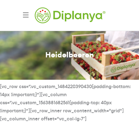
Heidelbeeren
[vc_row css=“.vc_custom_1484220390430{padding-bottom:
14px !important;}“][vc_column
css=“.vc_custom_1563881682561{padding-top: 40px
!important;}“][vc_row_inner row_content_width=“grid“]
[vc_column_inner offset=“vc_col-lg-7″]