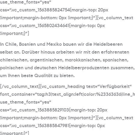
use_theme_fonts=“yes“
css=“.vc_custom_1563885824754{margin-top: 20px
!important;margin-bottom: 0px !important;}“][vc_column_text
css=“.vc_custom_1565802434641{margin-top: 0px
!important;}“]
In Chile, Bosnien und Mexiko bauen wir die Heidelbeeren
selbst an. Darüber hinaus arbeiten wir mit den erfahrensten
chilenischen, argentinischen, marokkanischen, spanischen,
polnischen und deutschen Heidelbeerproduzenten zusammen,
um Ihnen beste Qualität zu bieten.
[/vc_column_text][vc_custom_heading text=“Verfügbarkeit“
font_container=“tag:h3|text_align:left|color:%23363636|line_
use_theme_fonts=“yes“
css=“.vc_custom_1563885829103{margin-top: 20px
!important;margin-bottom: 0px !important;}“][vc_column_text
css=“.vc_custom_1563885847981{margin-top: 0px
!important;}“]