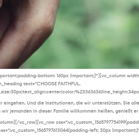
portant;padding-bottom: 160px !important;}“][vc_column width
tom_heading text=“CHOOSE FAITHFUL.
_size:30px|text_align:center|color:%23363636|line_height:34
eingehen. Und die Institutionen, die wir unterstützen. Sie alle
 wir jemanden in dieser Familie willkommen heißen, genießt er 
olumn][/vc_row][vc_row css=“.vc_custom_1565797754199{paddin
css=“.vc_custom_1565797613044{padding-left: 30px !important