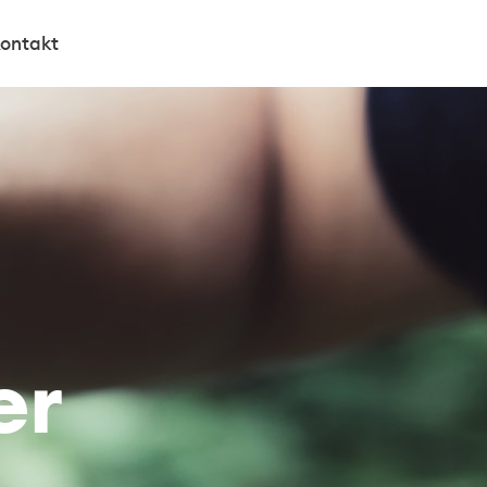
ontakt
er