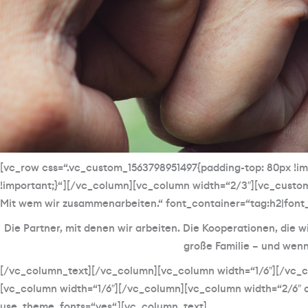
[vc_row css=“.vc_custom_1563798951497{padding-top: 80px !im
!important;}“][/vc_column][vc_column width=“2/3″][vc_cus
Mit wem wir zusammenarbeiten.“ font_container=“tag:h2|font
Die Partner, mit denen wir arbeiten. Die Kooperationen, die wir 
große Familie – und wenn
[/vc_column_text][/vc_column][vc_column width=“1/6″][/vc_c
[vc_column width=“1/6″][/vc_column][vc_column width=“2/6″ 
use_theme_fonts=“yes“][vc_column_text]