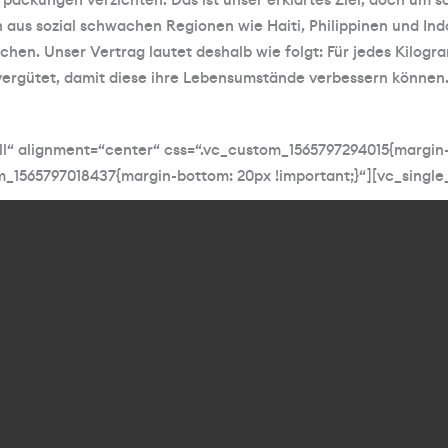
packungen verzichten. Das ist unser erklärtes Ziel, doch um sch
 aus sozial schwachen Regionen wie Haiti, Philippinen und Indo
en. Unser Vertrag lautet deshalb wie folgt: Für jedes Kilogra
rgütet, damit diese ihre Lebensumstände verbessern können
ll“ alignment=“center“ css=“.vc_custom_1565797294015{margin-
om_1565797018437{margin-bottom: 20px !important;}“][vc_singl