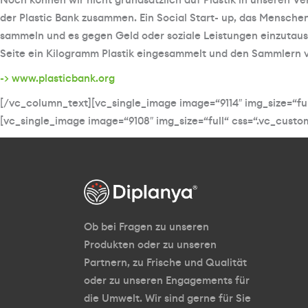
Noch können wir nicht grundsätzlich auf Plastik in unseren Ver
der Plastic Bank zusammen. Ein Social Start- up, das Menschen
sammeln und es gegen Geld oder soziale Leistungen einzutausch
Seite ein Kilogramm Plastik eingesammelt und den Sammlern ve
-> www.plasticbank.org
[/vc_column_text][vc_single_image image=“9114″ img_size=“fu
[vc_single_image image=“9108″ img_size=“full“ css=“.vc_cust
Ob bei Fragen zu unseren
Produkten oder zu unseren
Partnern, zu Frische und Qualität
oder zu unseren Engagements für
die Umwelt. Wir sind gerne für Sie