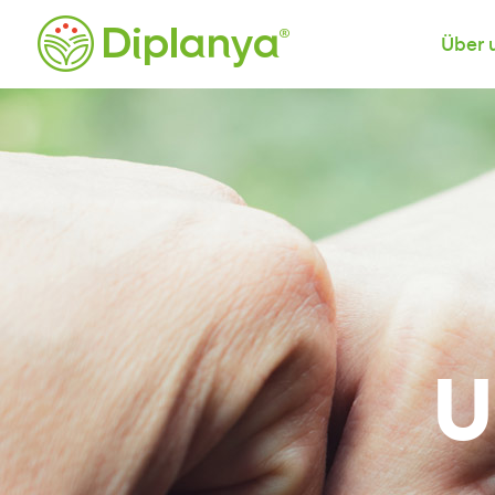
Über 
U