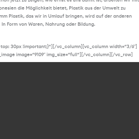
on jetzt zu zeigen, wie ernst es uns damit ist, arbeiten wir mit
nesien die Möglichkeit bietet, Plastik aus der Umwelt zu
mm Plastik, das wir in Umlauf bringen, wird auf der anderen
. In Form von Waren, Nahrung oder Bildung.
top: 30px !important;}“][/vc_column][vc_column width=“3/6″]
e_image image=“9109″ img_size=“full“][/vc_column][/vc_row]