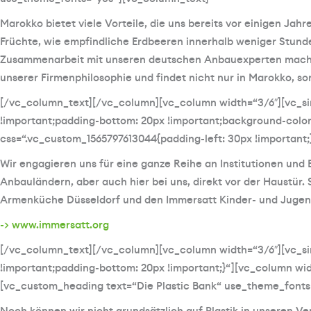
Marokko bietet viele Vorteile, die uns bereits vor einigen Jahr
Früchte, wie empfindliche Erdbeeren innerhalb weniger Stun
Zusammenarbeit mit unseren deutschen Anbauexperten machen es
unserer Firmenphilosophie und findet nicht nur in Marokko, son
[/vc_column_text][/vc_column][vc_column width=“3/6″][vc_si
!important;padding-bottom: 20px !important;background-color
css=“.vc_custom_1565797613044{padding-left: 30px !important
Wir engagieren uns für eine ganze Reihe an Institutionen und
Anbauländern, aber auch hier bei uns, direkt vor der Haustür
Armenküche Düsseldorf und den Immersatt Kinder- und Jugend
->
www.immersatt.org
[/vc_column_text][/vc_column][vc_column width=“3/6″][vc_si
!important;padding-bottom: 20px !important;}“][vc_column wid
[vc_custom_heading text=“Die Plastic Bank“ use_theme_fonts