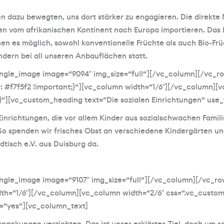
en dazu bewegten, uns dort stärker zu engagieren. Die direkte 
den vom afrikanischen Kontinent nach Europa importieren. Das
 möglich, sowohl konventionelle Früchte als auch Bio-Früc
dern bei all unseren Anbauflächen statt.
ngle_image image=“9094″ img_size=“full“][/vc_column][/vc_r
: #f7f5f2 !important;}“][vc_column width=“1/6″][/vc_column][
;}“][vc_custom_heading text=“Die sozialen Einrichtungen“ us
 Einrichtungen, die vor allem Kinder aus sozialschwachen Famil
. So spenden wir frisches Obst an verschiedene Kindergärten u
tisch e.V. aus Duisburg da.
ngle_image image=“9107″ img_size=“full“][/vc_column][/vc_r
th=“1/6″][/vc_column][vc_column width=“2/6″ css=“.vc_custom_
=“yes“][vc_column_text]