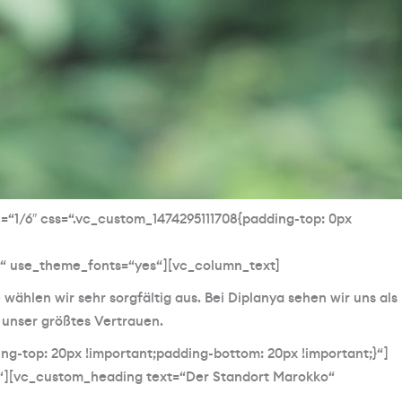
=“1/6″ css=“.vc_custom_1474295111708{padding-top: 0px
px“ use_theme_fonts=“yes“][vc_column_text]
 wählen wir sehr sorgfältig aus. Bei Diplanya sehen wir uns als
unser größtes Vertrauen.
g-top: 20px !important;padding-bottom: 20px !important;}“]
;}“][vc_custom_heading text=“Der Standort Marokko“