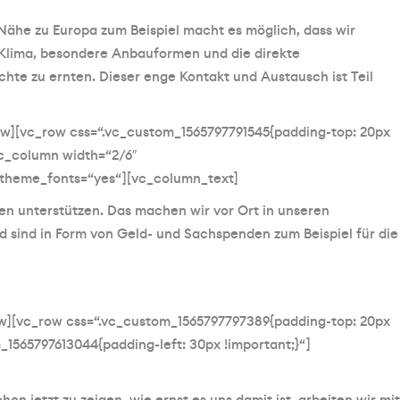
Nähe zu Europa zum Beispiel macht es möglich, dass wir
 Klima, besondere Anbauformen und die direkte
hte zu ernten. Dieser enge Kontakt und Austausch ist Teil
ow][vc_row css=“.vc_custom_1565797791545{padding-top: 20px
vc_column width=“2/6″
e_theme_fonts=“yes“][vc_column_text]
ien unterstützen. Das machen wir vor Ort in unseren
nd sind in Form von Geld- und Sachspenden zum Beispiel für die
ow][vc_row css=“.vc_custom_1565797797389{padding-top: 20px
1565797613044{padding-left: 30px !important;}“]